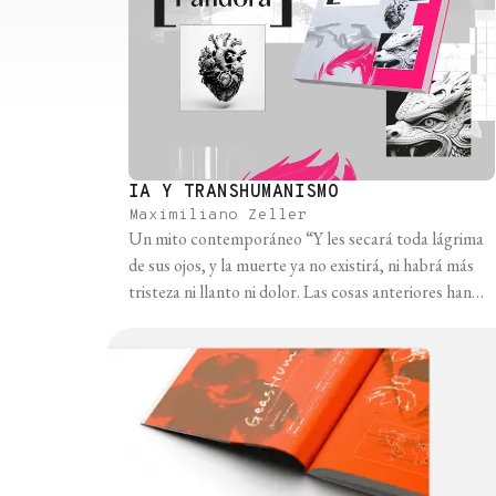
IA Y TRANSHUMANISMO
Maximiliano Zeller
Un mito contemporáneo “Y les secará toda lágrima
de sus ojos, y la muerte ya no existirá, ni habrá más
tristeza ni llanto ni dolor. Las cosas anteriores han
desaparecido.” Así dice la Biblia en el Apocalipsis,
versículos 21:24. ¿Qué tiene que ver esto con la
tecnología? Mucho más de lo que nos imaginamos. El
[...]