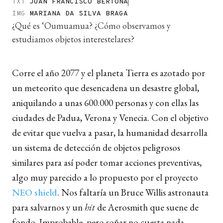
TXT
JUAN FRANCISCO BERTONA
IMG
MARIANA DA SILVA BRAGA
¿Qué es ‘Oumuamua? ¿Cómo observamos y
estudiamos objetos interestelares?
Corre el año 2077 y el planeta Tierra es azotado por
un meteorito que desencadena un desastre global,
aniquilando a unas 600.000 personas y con ellas las
ciudades de Padua, Verona y Venecia. Con el objetivo
de evitar que vuelva a pasar, la humanidad desarrolla
un sistema de detección de objetos peligrosos
similares para así poder tomar acciones preventivas,
algo muy parecido a lo propuesto por el proyecto
NEO shield
. Nos faltaría un Bruce Willis astronauta
para salvarnos y un
hit
de Aerosmith que suene de
fondo. Improbable, pero soñar no cuesta nada.