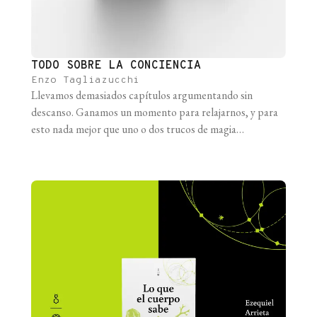
TODO SOBRE LA CONCIENCIA
Enzo Tagliazucchi
Llevamos demasiados capítulos argumentando sin
descanso. Ganamos un momento para relajarnos, y para
esto nada mejor que uno o dos trucos de magia
improvisados. Pido a quien lee que cierre por favor los
ojos y piense un número entre 1 y 10 (un número bien
definido, no el tipo de número fantasmal que Borges
usaría [...]