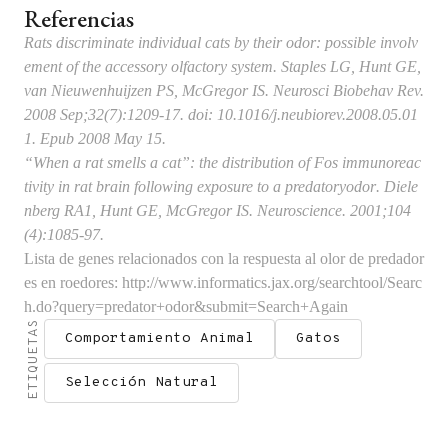
Referencias
Rats discriminate individual cats by their odor: possible involv
ement of the accessory olfactory system.
Staples LG, Hunt GE,
van Nieuwenhuijzen PS, McGregor IS. Neurosci Biobehav Rev.
2008 Sep;32(7):1209-17. doi: 10.1016/j.neubiorev.2008.05.01
1. Epub 2008 May 15.
“When a rat smells a cat”: the distribution of Fos immunoreac
tivity in rat brain following exposure to a predatoryodor
. Diele
nberg RA1, Hunt GE, McGregor IS. Neuroscience. 2001;104
(4):1085-97.
Lista de genes relacionados con la respuesta al olor de predador
es en roedores:
http://www.informatics.jax.org/searchtool/Searc
h.do?query=predator+odor&submit=Search+Again
ETIQUETAS
Comportamiento Animal
Gatos
Selección Natural