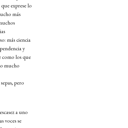
 que exprese lo
mucho más
 muchos
ias
o: más ciencia
ependencia y
e como los que
ulo mucho
 sepas, pero
escasez a uno
as voces se