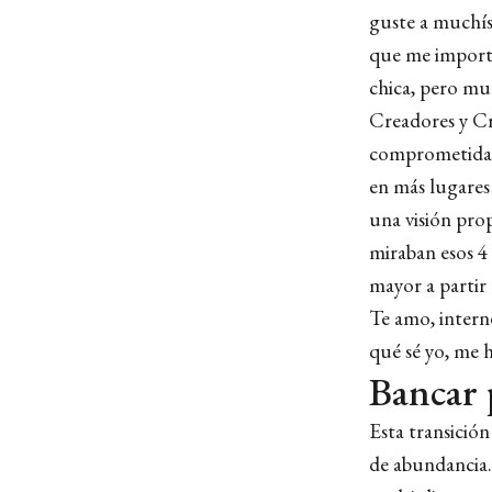
guste a muchís
que me import
chica, pero mu
Creadores y C
comprometidas 
en más lugares
una visión pro
miraban esos 4
mayor a partir
Te amo, intern
qué sé yo, me h
Bancar 
Esta transición
de abundancia. 