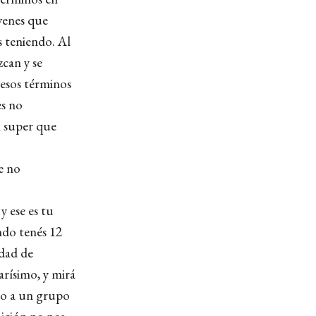
venes que
 teniendo. Al
can y se
 esos términos
es no
l super que
e no
y ese es tu
ndo tenés 12
idad de
rísimo, y mirá
ho a un grupo