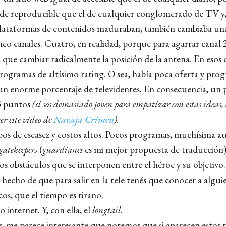
 de reproducible que el de cualquier conglomerado de TV y
 plataformas de contenidos maduraban, también cambiaba una
nco canales. Cuatro, en realidad, porque para agarrar canal 
 que cambiar radicalmente la posición de la antena. En esos 
programas de altísimo rating. O sea, había poca oferta y pro
n enorme porcentaje de televidentes. En consecuencia, un
3 puntos
(si sos demasiado joven para empatizar con estas ideas
er este video de
Navaja Crimen
).
os de escasez y costos altos. Pocos programas, muchísima a
gatekeepers
(
guardianes
es mi mejor propuesta de traducción)
s obstáculos que se interponen entre el héroe y su objetivo.
 hecho de que para salir en la tele tenés que conocer a algui
os, que el tiempo es tirano.
o internet. Y, con ella, el
longtail
.
r, me parece interesante que notemos que si aparecen estos 