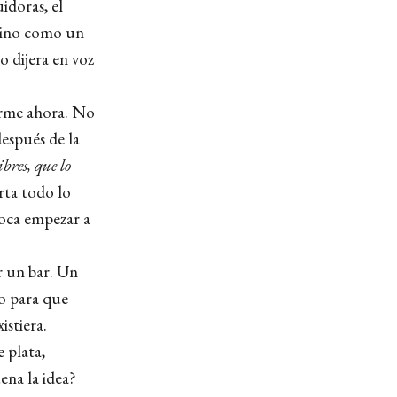
uidoras, el
 sino como un
o dijera en voz
rarme ahora. No
después de la
ibres, que lo
rta todo lo
oca empezar a
r un bar. Un
o para que
stiera.
 plata,
uena la idea?