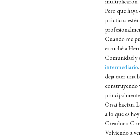
multiplicaron.
Pero que haya 
prácticos estén
profesionalme
Cuando me puse
escuché a Hern
Comunidad y q
intermediario
deja caer una 
construyendo v
principalmente 
Orsai hacían. 
a lo que es hoy
Creador a Comu
Volviendo a ver