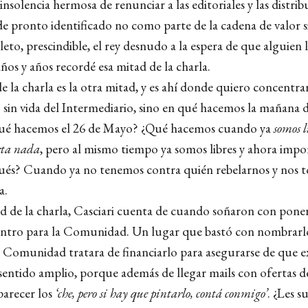
 insolencia hermosa de renunciar a las editoriales y las distrib
de pronto identificado no como parte de la cadena de valor
eto, prescindible, el rey desnudo a la espera de que alguien l
ños y años recordé esa mitad de la charla.
de la charla es la otra mitad, y es ahí donde quiero concent
o sin vida del Intermediario, sino en qué hacemos la mañana 
Qué hacemos el 26 de Mayo? ¿Qué hacemos cuando ya
somos l
rta nada
, pero al mismo tiempo ya somos libres y ahora impo
ués? Cuando ya no tenemos contra quién rebelarnos y nos t
a.
ad de la charla, Casciari cuenta de cuando soñaron con pone
entro para la Comunidad. Un lugar que bastó con nombrarl
 Comunidad tratara de financiarlo para asegurarse de que exi
sentido amplio, porque además de llegar mails con ofertas de
arecer los
‘che, pero si hay que pintarlo, contá conmigo’
. ¿Les s