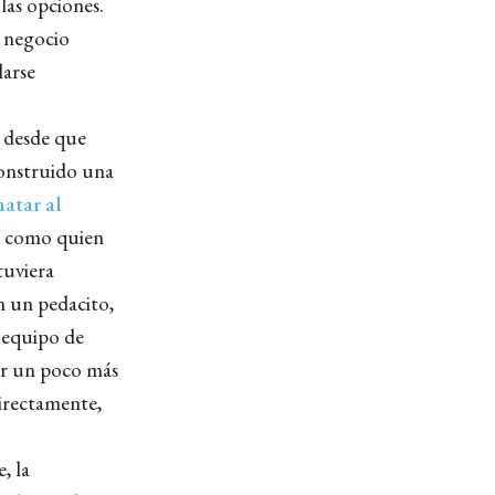
las opciones.
e negocio
larse
s desde que
construido una
atar al
sí como quien
tuviera
 un pedacito,
l equipo de
er un poco más
directamente,
, la