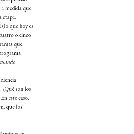
, a medida que
 etapa.
2 (lo que hoy es
cuatro o cinco
gramas que
 programa
, cuando
udiencia
. ¿Qué son los
 En este caso,
en, que los
términos en