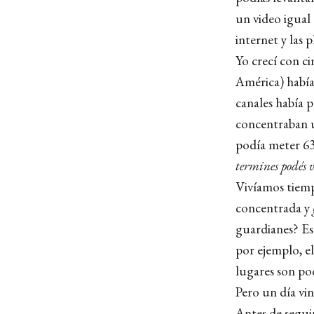
un video igual
internet y las
Yo crecí con ci
América) había
canales había 
concentraban u
podía meter 6
termines podés v
Vivíamos tiemp
concentrada y
guardianes? Eso
por ejemplo, el
lugares son poc
Pero un día vin
Antes de segui