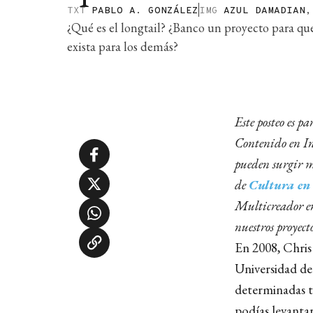
TXT
PABLO A. GONZÁLEZ
IMG
AZUL DAMADIAN
¿Qué es el longtail? ¿Banco un proyecto para que
exista para los demás?
Este posteo es p
Contenido en In
pueden surgir m
de
Cultura en
Multicreador en
nuestros proyect
En 2008, Chri
Universidad de 
determinadas t
podías levantar