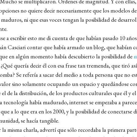
 Mucho se multiplicaron. Órdenes de magnitud. Y con ellas, 
opciones no quiere decir necesariamente que los modelos d
 maduros, ni que esas voces tengan la posibilidad de desarrol
nte.
 a escribir esto me di cuenta de que habían pasado 10 año
án Casciari contar que había armado un blog, que habían 
ue en algún momento había descubierto la posibilidad de
m
. ¿Qué quería decir él con esa frase tan tremenda, que tiró a
bomba? Se refería a sacar del medio a toda persona que no es
alor sino solamente ocupando un espacio y quedándose con
el de la distribución, de los productos culturales que él y e
La tecnología había madurado, internet se empezaba a parec
 que a lo que era en los 2000, y la posibilidad de conectarse 
nidad, se hacía tangible.
 la misma charla, advertí que sólo recordaba la primera parte