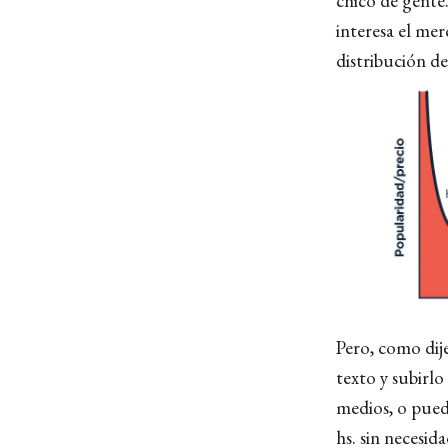
chico de gente
interesa el mer
distribución d
Pero, como dije
texto y subirlo
medios, o pue
hs. sin necesi