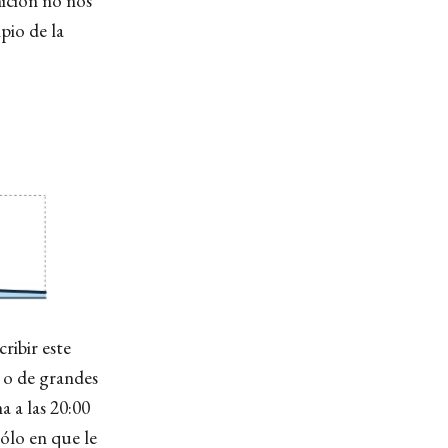
ición no nos
ipio de la
ribir este
l o de grandes
 a las 20:00
ólo en que le