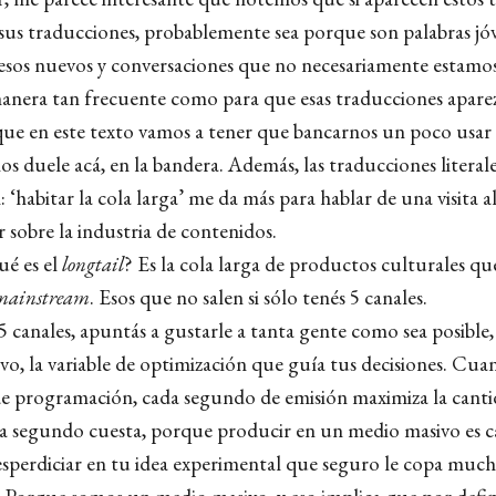
 sus traducciones, probablemente sea porque son palabras jó
esos nuevos y conversaciones que no necesariamente estamos
nera tan frecuente como para que esas traducciones aparez
 que en este texto vamos a tener que bancarnos un poco usar
nos duele acá, en la bandera. Además, las traducciones literal
 ‘habitar la cola larga’ me da más para hablar de una visita a
r sobre la industria de contenidos.
ué es el
longtail
? Es la cola larga de productos culturales qu
mainstream
. Esos que no salen si sólo tenés 5 canales.
canales, apuntás a gustarle a tanta gente como sea posible, 
ivo, la variable de optimización que guía tus decisiones. Cua
de programación, cada segundo de emisión maximiza la cant
a segundo cuesta, porque producir en un medio masivo es ca
desperdiciar en tu idea experimental que seguro le copa muc