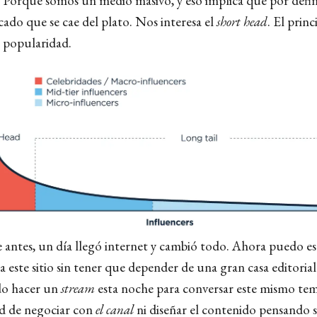
. Porque somos un medio masivo, y eso implica que por defin
cado que se cae del plato. Nos interesa el
short head
. El princ
e popularidad.
 antes, un día llegó internet y cambió todo. Ahora puedo esc
 a este sitio sin tener que depender de una gran casa editoria
do hacer un
stream
esta noche para conversar este mismo tema
dad de negociar con
el canal
ni diseñar el contenido pensando s