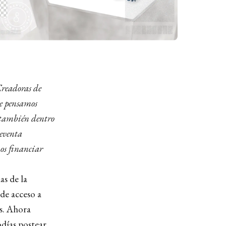
Creadoras de
ue pensamos
n también dentro
reventa
os financiar
as de la
 de acceso a
s. Ahora
odías postear