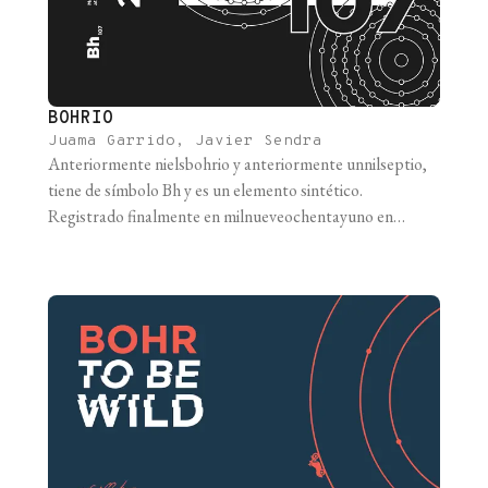
BOHRIO
Juama Garrido, Javier Sendra
Anteriormente nielsbohrio y anteriormente unnilseptio,
tiene de símbolo Bh y es un elemento sintético.
Registrado finalmente en milnueveochentayuno en
Darmstadt, Alemania, con un método ruso. Con vida de
milisegundos, ¡qué elemento tan fugaz! Tengo dos versos
extra con los que puedo robar. De número 107, se sitúa
abajo del renio dentro de la tabla periódica. [...]