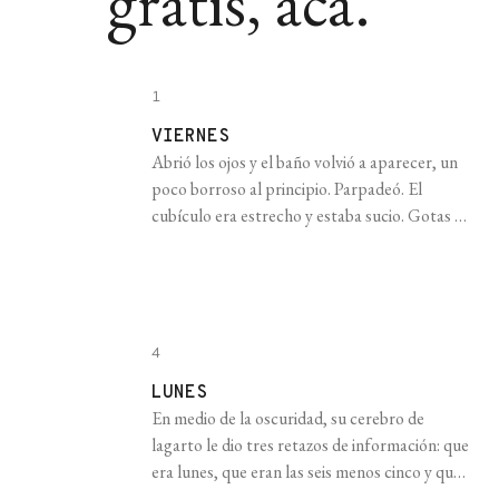
gratis, acá.
1
VIERNES
Abrió los ojos y el baño volvió a aparecer, un
poco borroso al principio. Parpadeó. El
cubículo era estrecho y estaba sucio. Gotas en
una baldosa, un pelo pegado al picaporte, una
pátina gris sobre todo lo que se suponía
blanco. Jonás miró el reloj para asegurarse de
que la siesta no se había prolongado [...]
4
LUNES
En medio de la oscuridad, su cerebro de
lagarto le dio tres retazos de información: que
era lunes, que eran las seis menos cinco y que
tenía que trabajar. Se incorporó. La cama se le