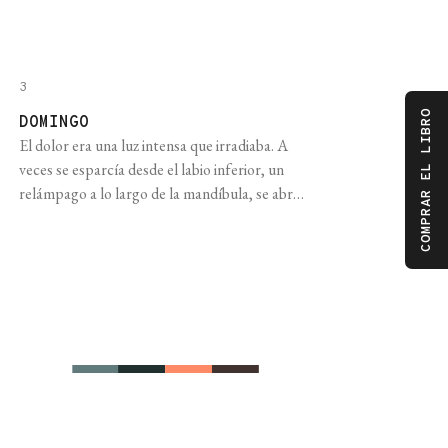
3
COMPRAR EL LIBRO
DOMINGO
El dolor era una luz intensa que irradiaba. A
veces se esparcía desde el labio inferior, un
relámpago a lo largo de la mandíbula, se abría
en abanico desde ahí y caía por la espalda hasta
encontrar los puntos donde los músculos se
apoyaban en alguna superficie dura. Por
momentos se concentraba como un láser [...]