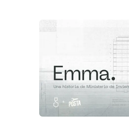
despegó vértebra por vértebra y el suelo lo
recibió helado. Tanteó en la oscuridad,
demasiado cerrada, demasiado húmeda.
¿Emilia? La [...]