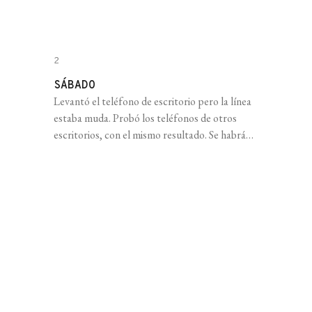
2
SÁBADO
Levantó el teléfono de escritorio pero la línea
estaba muda. Probó los teléfonos de otros
escritorios, con el mismo resultado. Se habrán
descompuesto, pensó. La calefacción, al
menos de momento, seguía zumbando. Miró
alrededor. El piso vacío era como un álbum de
figuritas que podía completar mentalmente:
allá adelante, la silueta gruesa de Aníbal,
inclinado [...]