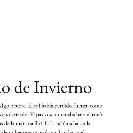
TIENDA
io de Invierno
algo ocurre. El sol había perdido fuerza, como
ltro polarizado. El pasto se quemaba bajo el rocío
 de la mañana flotaba la neblina baja a la
nes de nubes que se prolongaban hasta el