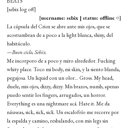
BEATS
[sebix log off]
[username: sebix | status: offline ○]
La cápsula del Criox se abre ante mis ojos, que se
acostumbran de a poco a la light blanca, shiny, del
habitáculo.
—
Buen ciclo, Sebix.
Me incorporo de a poco y miro alrededor. Fucking
whity place. Toco mi body, mi skin, y la siento blanda,
pegajosa. Un liquid con un olor… Gross. My head,
duele, mis ojos, dizzy, dizzy. Mis brazos, numb, apenas
puedo sentir los fingers, arrugados, un horror.
Everything es una nightmare acá. Hate it. Me da
náuseas, sick, sick, sick. Un escalofrío me recorre por
la espalda y camino, resbalando, con mis legs sin