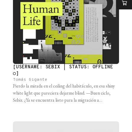
[USERNAME: SEBIX | STATUS: OFFLINE
○]
Tomás Gigante
Pierdo la mirada en el ceiling del habitáculo, en esa shiny
white light que pareciera dejarme blind. —Buen ciclo,
Sebix. ¿Ya se encuentra listo para la migración a
HumanLife? —Yes. Akira is ready. Escucho un sound
agudo y respiro. Deep long breath. La cápsula del Criox
se cierra ante mis ojos. Los cierro y something [...]