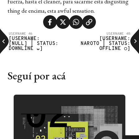
fuerza, hasta el cleaner, para sacarme esta disgusting
thing de encima, esta awful sensation.
USERNAME 46
USERNAME 48
[USERNAME:
[USERNAME:
[NULL] | STATUS:
NAROTO | STATUS:
DOWNLINE ᴗ]
OFFLINE ○]
Seguí por acá