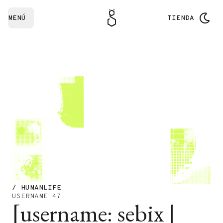
MENÚ
TIENDA
/ HUMANLIFE
USERNAME 47
[username: sebix |