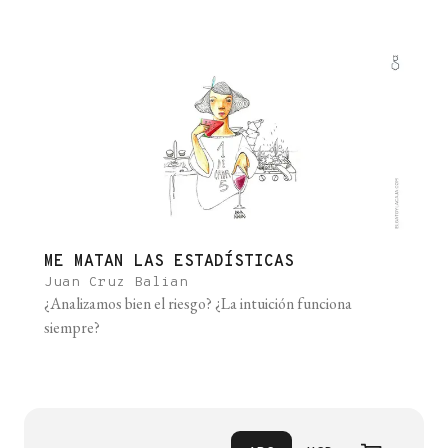
comunidad helada en el vacío, seis icebergs tan pequeños
que daba ganas de metérselos en un bolsillo y llevarlos
como un amuleto. Más atrás estaba la [...]
ME MATAN LAS ESTADÍSTICAS
Juan Cruz Balian
¿Analizamos bien el riesgo? ¿La intuición funciona
siempre?