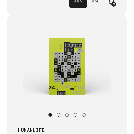
ARS
USD
0
HUMANLIFE